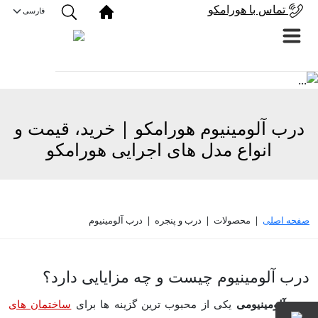
تماس با هورامکو
درب آلومینیوم هورامکو | ﺧﺮﯾﺪ، ﻗﯿﻤﺖ و
اﻧﻮاع ﻣﺪل های اﺟﺮاﯾﯽ ﻫﻮراﻣﮑﻮ
صفحه اصلی
|
محصولات
|
درب و پنجره
|
درب آلومینیوم
درب آلومینیوم چیست و چه مزایایی دارد؟
درب آلومینیومی
یکی از محبوب ‌ترین گزینه‌ ها برای
ساختمان‌ های