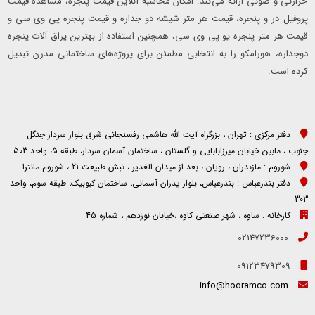
حرارتی و صوتی ارائه می‌کند. امکان محاسبه آنلاین قیمت پنجره، مشاهده قیمت
پروفیل در و پنجره، قیمت هر متر شیشه دو جداره و قیمت پنجره پی وی سی و
قیمت هر متر پنجره یو پی وی سی، همچنین استفاده از بهترین یراق آلات پنجره
دوجداره، هورامکو را به انتخابی مطمئن برای پروژه‌های ساختمانی مدرن تبدیل
کرده است.
دفتر مرکزی : تهران ، بزرگراه آیت الله هاشمی رفسنجانی شرق بلوار سردار جنگل
جنوب ، مابین خیابان میرزابابایی و گلستان ، ساختمان آسمان سردار، طبقه 5، واحد 503
شوروم : مازندران ، رویان ، بعد از میدان الغدیر ، نبش طبیعت 21 ، شوروم مانترا
دفتر بندرعباس : بندرعباس، بلوار پدران آسمانی، ساختمان کیوبیک، طبقه سوم، واحد
303
کارخانه : ساوه ، شهر صنعتی کاوه ،خیابان نوزدهم ، شماره 45
02147236000
09123479309
info@hooramco.com