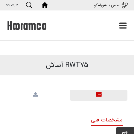
تماس با هورامکو
RWT75 آساش
مشخصات فنی