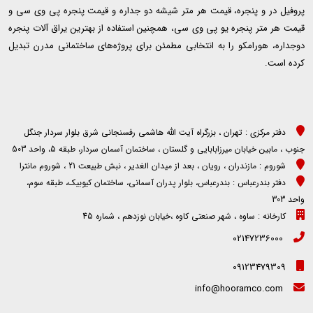
پروفیل در و پنجره، قیمت هر متر شیشه دو جداره و قیمت پنجره پی وی سی و
قیمت هر متر پنجره یو پی وی سی، همچنین استفاده از بهترین یراق آلات پنجره
دوجداره، هورامکو را به انتخابی مطمئن برای پروژه‌های ساختمانی مدرن تبدیل
کرده است.
دفتر مرکزی : تهران ، بزرگراه آیت الله هاشمی رفسنجانی شرق بلوار سردار جنگل
جنوب ، مابین خیابان میرزابابایی و گلستان ، ساختمان آسمان سردار، طبقه 5، واحد 503
شوروم : مازندران ، رویان ، بعد از میدان الغدیر ، نبش طبیعت 21 ، شوروم مانترا
دفتر بندرعباس : بندرعباس، بلوار پدران آسمانی، ساختمان کیوبیک، طبقه سوم،
واحد 303
کارخانه : ساوه ، شهر صنعتی کاوه ،خیابان نوزدهم ، شماره 45
02147236000
09123479309
info@hooramco.com